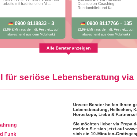
arbeite mit traditionellen M …
Dualseelen-Coaching,
Rundumblick und Ka …
0900 8118833 - 3
0900 8117766 - 135
(2,99 €/Min aus dem dt. Festnetz, ggf.
(2,99 €/Min aus dem dt. Festnetz, ggf.
abweichend aus dem Mobilfunk)
abweichend aus dem Mobilfunk)
Alle Berater anzeigen
hl für seriöse Lebensberatung vi
Unsere Berater helfen Ihnen g
Lebensberatung, Hellsehen, Ka
Horoskope, Liebe & Partnersch
Sie möchten lieber via Prepai
fahrung
melden Sie sich jetzt auf www
sich ein 10-Minuten-Gratisges
d Funk