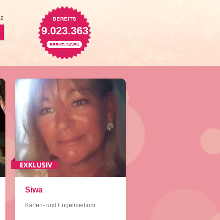
z
9.023.363
Siwa
Karten- und Engelmedium …