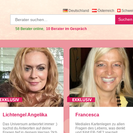
Deutschland
Österreich
Schwei
Suchen
58 Berater online,
10 Berater im Gespräch
Lichtengel Angelika
Francesca
Das Universum antwortet immer :)
Mediales Kartenlegen zu allen
suchst du Antworten auf deine
Fragen des Lebens, was denkt
Fragen tief in deinem Herzen ?Ich
und fühlt ER-SIE? speziell