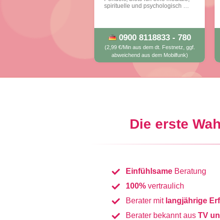
spirituelle und psychologisch …
0900 8118833 - 780
(2,99 €/Min aus dem dt. Festnetz, ggf.
abweichend aus dem Mobilfunk)
Die erste Wa
Einfühlsame
Beratung
100%
vertraulich
Berater mit
langjährige Er
Berater bekannt aus
TV un