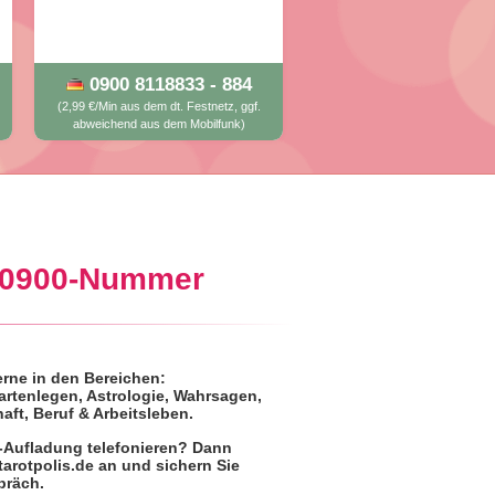
0900 8118833 - 884
(2,99 €/Min aus dem dt. Festnetz, ggf.
abweichend aus dem Mobilfunk)
a 0900-Nummer
erne in den Bereichen:
rtenlegen, Astrologie, Wahrsagen,
aft, Beruf & Arbeitsleben.
d-Aufladung telefonieren? Dann
.tarotpolis.de an und
sichern Sie
präch
.